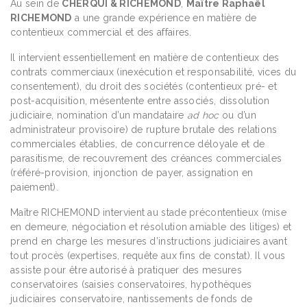
Au sein de
CHERQUI & RICHEMOND
,
Maître Raphaël
RICHEMOND
a une grande expérience en matière de
contentieux commercial et des affaires.
Il intervient essentiellement en matière de contentieux des
contrats commerciaux (inexécution et responsabilité, vices du
consentement), du droit des sociétés (contentieux pré- et
post-acquisition, mésentente entre associés, dissolution
judiciaire, nomination d’un mandataire
ad hoc
ou d’un
administrateur provisoire) de rupture brutale des relations
commerciales établies, de concurrence déloyale et de
parasitisme, de recouvrement des créances commerciales
(référé-provision, injonction de payer, assignation en
paiement).
Maître RICHEMOND intervient au stade précontentieux (mise
en demeure, négociation et résolution amiable des litiges) et
prend en charge les mesures d’instructions judiciaires avant
tout procès (expertises, requête aux fins de constat). Il vous
assiste pour être autorisé à pratiquer des mesures
conservatoires (saisies conservatoires, hypothèques
judiciaires conservatoire, nantissements de fonds de