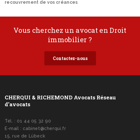
recouvrement de vos créances
.
Vous cherchez un avocat en Droit
immobilier ?
Contactez-nous
CHERQUI & RICHEMOND Avocats Réseau
d’avocats
Tél. : 01 44 05 32 90
E-mail : cabinet@cherqui.fr
15, rue de Lübeck