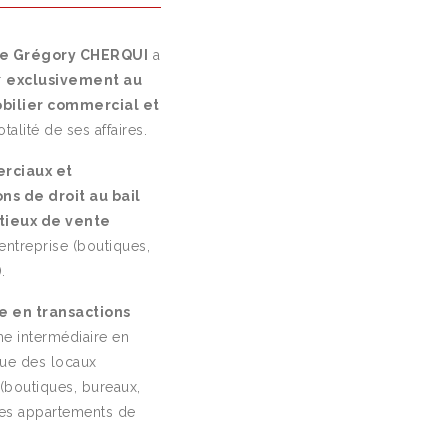
re Grégory CHERQUI
a
r
exclusivement au
obilier commercial et
talité de ses affaires.
rciaux et
ns de droit au bail
tieux de vente
ntreprise (boutiques,
.
e en transactions
me intermédiaire en
que des locaux
(boutiques, bureaux,
 des appartements de