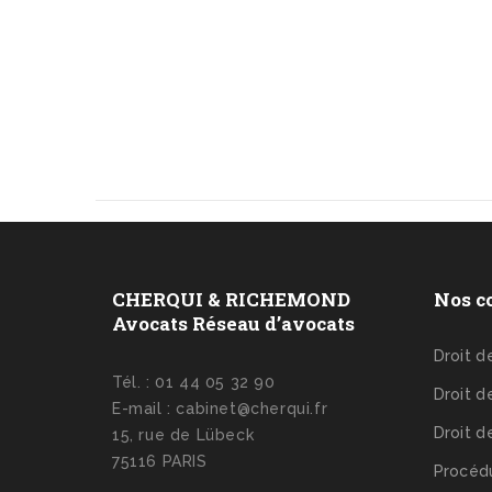
CHERQUI & RICHEMOND
Nos c
Avocats Réseau d’avocats
Droit 
Tél. : 01 44 05 32 90
Droit d
E-mail : cabinet@cherqui.fr
Droit d
15, rue de Lübeck
75116 PARIS
Procédu