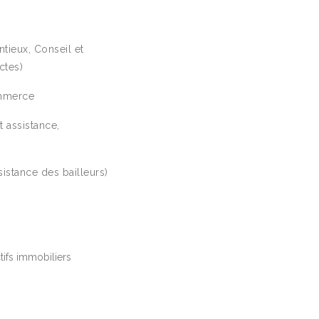
tieux, Conseil et
ctes)
ommerce
t assistance,
sistance des bailleurs)
tifs immobiliers