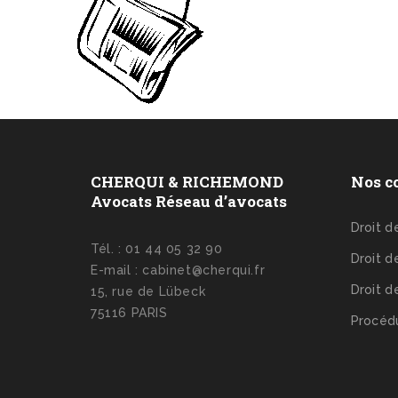
CHERQUI & RICHEMOND
Nos c
Avocats Réseau d’avocats
Droit 
Tél. : 01 44 05 32 90
Droit d
E-mail : cabinet@cherqui.fr
Droit d
15, rue de Lübeck
75116 PARIS
Procédu