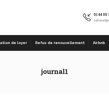
01 44 05 
cabinet@c
xation de loyer
Refus de renouvellement
Airbnb
journal1